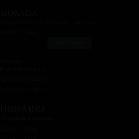
MORADA
📍
Caminho da Casa do Guarda – Alcongosta
Fundão, Portugal
Obter Direções
Contactos
📩 geral@alkimya.pt
📞(+351) 933 529 451
📞(+351) 913 086 521
HORÁRIO
De
Segunda
a
Domingo
12:30h – 15:00h