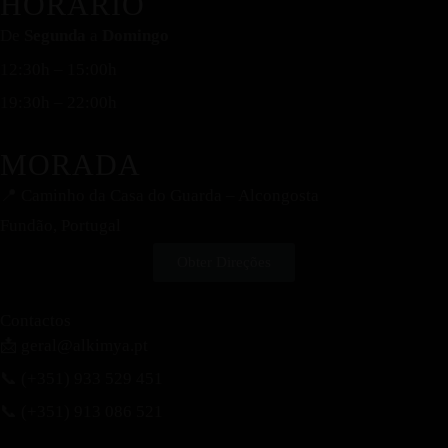
HORÁRIO
De
Segunda
a
Domingo
12:30h – 15:00h
19:30h – 22:00h
MORADA
📍
Caminho da Casa do Guarda – Alcongosta
Fundão, Portugal
Obter Direções
Contactos
📩 geral@alkimya.pt
📞 (+351) 933 529 451
📞 (+351) 913 086 521