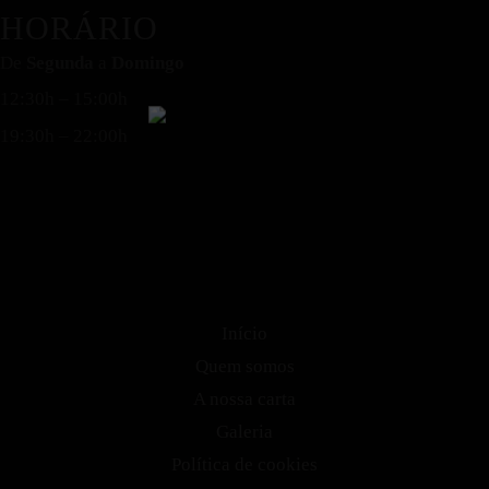
HORÁRIO
De
Segunda
a
Domingo
12:30h – 15:00h
19:30h – 22:00h
Início
Quem somos
A nossa carta
Galeria
Política de cookies