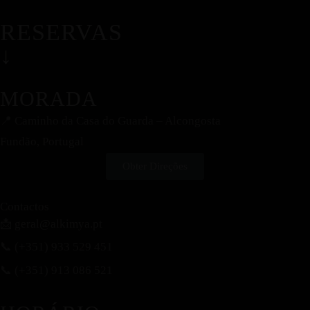
RESERVAS
↓
MORADA
📍
Caminho da Casa do Guarda – Alcongosta
Fundão, Portugal
Obter Direções
Contactos
📩 geral@alkimya.pt
📞 (+351) 933 529 451
📞 (+351) 913 086 521