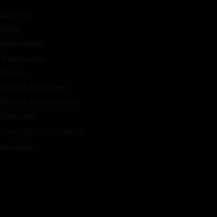
Reservas
Início
Quem somos
Menu
A nossa carta
TRADIÇÃO COM UM TOQUE
Galeria
Política de cookies
DE MODERNIDADE
Política de privacidade
De aperitivos de dar água na boca a sobremesas decadentes,
Contactos
nossa jornada culinária é uma exploração de sabor, textura e
Copyright © ALKIMYA
arte.
Facebook
Reservas
Início
Quem somos
A nossa carta
Galeria