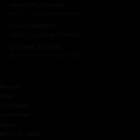
CREME DE LEGUMES
MAIO 21, 2024
READ MORE
TÁBUA ALKIMYA
Menu
MAIO 20, 2024
READ MORE
TRADIÇÃO COM UM TOQUE
COUVERT ALKIMYA
MAIO 19, 2024
READ MORE
DE MODERNIDADE
De aperitivos de dar água na boca a sobremesas decadentes,
nossa jornada culinária é uma exploração de sabor, textura e
Reservas
arte.
Início
Reservas
Quem somos
Início
A nossa carta
Quem somos
Galeria
A nossa carta
Política de cookies
Galeria