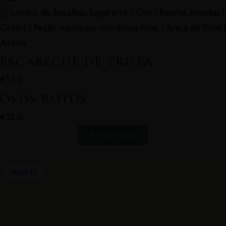
// Lombo de Bacalhau Lagareiro | Ovo | Batatas Assadas |
Grelos | Feijão manteiga com ervas finas | Areia de Broa |
Azeite
ESCABECHE DE TRUTA
€13.0
OVOS ROTOS
€13.0
A nossa carta