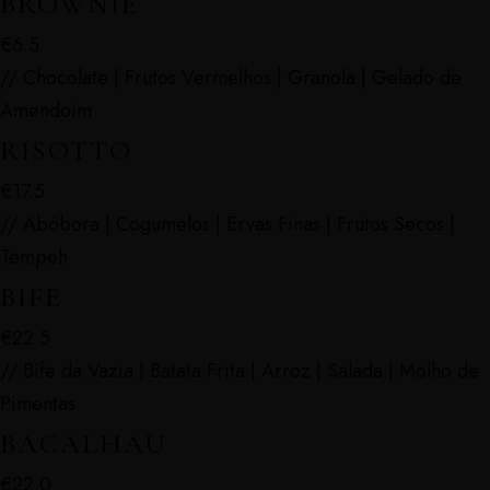
BROWNIE
€6.5
// Chocolate | Frutos Vermelhos | Granola | Gelado de
Amendoim
RISOTTO
€17.5
// Abóbora | Cogumelos | Ervas Finas | Frutos Secos |
Tempeh
BIFE
€22.5
// Bife da Vazia | Batata Frita | Arroz | Salada | Molho de
Pimentas
BACALHAU
€22.0